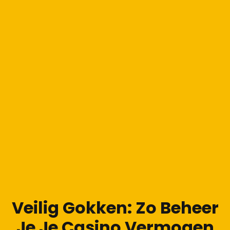
Veilig Gokken: Zo Beheer
Je Je Casino Vermogen