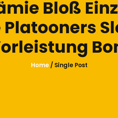
rämie Bloß Ein
e Platooners Sl
orleistung Bo
Home
/ Single Post