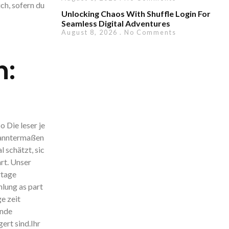
ch, sofern du
Unlocking Chaos With Shuffle Login For
Seamless Digital Adventures
August 8, 2026
No Comments
n:
 Die leser je
kanntermaßen
l schätzt, sic
rt. Unser
rtage
hlung as part
e zeit
ende
ert sind.Ihr