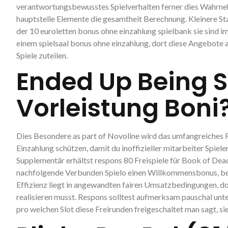
verantwortungsbewusstes Spielverhalten ferner dies Wahrne
hauptstelle Elemente die gesamtheit Berechnung. Kleinere St
der 10 euroletten bonus ohne einzahlung spielbank sie sind im
einem spielsaal bonus ohne einzahlung, dort diese Angebote 
Spiele zuteilen.
Ended Up Being S
Vorleistung Boni
Dies Besondere as part of Novoline wird das umfangreiches Fr
Einzahlung schützen, damit du inoffizieller mitarbeiter Spie
Supplementär erhältst respons 80 Freispiele für Book of De
nachfolgende Verbunden Spielo einen Willkommensbonus, beim
Effizienz liegt in angewandten fairen Umsatzbedingungen, do
realisieren musst. Respons solltest aufmerksam pauschal unt
pro welchen Slot diese Freirunden freigeschaltet man sagt, sie