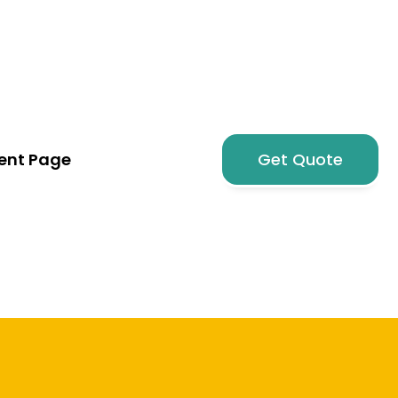
nt Page
Get Quote