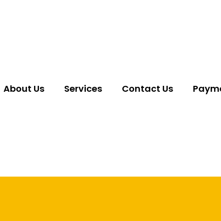
About Us
Services
Contact Us
Payme