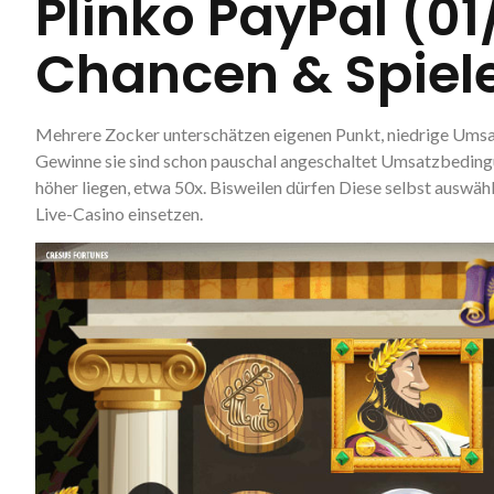
Plinko PayPal (01
Chancen & Spiele
Mehrere Zocker unterschätzen eigenen Punkt, niedrige Umsa
Gewinne sie sind schon pauschal angeschaltet Umsatzbedingu
höher liegen, etwa 50x. Bisweilen dürfen Diese selbst auswähl
Live-Casino einsetzen.