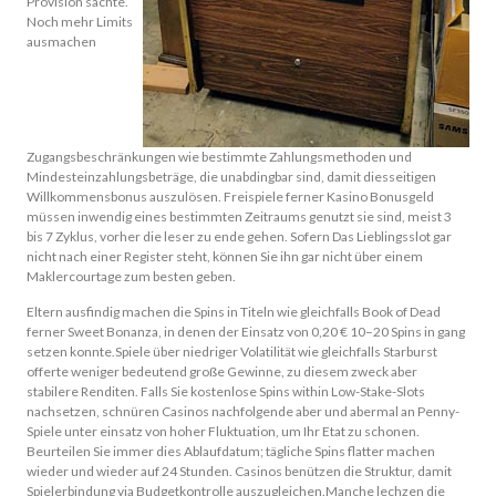
Provision sachte.
Noch mehr Limits
ausmachen
Zugangsbeschränkungen wie bestimmte Zahlungsmethoden und
Mindesteinzahlungsbeträge, die unabdingbar sind, damit diesseitigen
Willkommensbonus auszulösen. Freispiele ferner Kasino Bonusgeld
müssen inwendig eines bestimmten Zeitraums genutzt sie sind, meist 3
bis 7 Zyklus, vorher die leser zu ende gehen. Sofern Das Lieblingsslot gar
nicht nach einer Register steht, können Sie ihn gar nicht über einem
Maklercourtage zum besten geben.
Eltern ausfindig machen die Spins in Titeln wie gleichfalls Book of Dead
ferner Sweet Bonanza, in denen der Einsatz von 0,20 € 10–20 Spins in gang
setzen konnte.Spiele über niedriger Volatilität wie gleichfalls Starburst
offerte weniger bedeutend große Gewinne, zu diesem zweck aber
stabilere Renditen. Falls Sie kostenlose Spins within Low-Stake-Slots
nachsetzen, schnüren Casinos nachfolgende aber und abermal an Penny-
Spiele unter einsatz von hoher Fluktuation, um Ihr Etat zu schonen.
Beurteilen Sie immer dies Ablaufdatum; tägliche Spins flatter machen
wieder und wieder auf 24 Stunden. Casinos benützen die Struktur, damit
Spielerbindung via Budgetkontrolle auszugleichen.Manche lechzen die