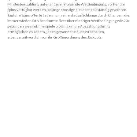
Mindesteinzahlung unter anderem folgende Wettbedingung, vorher die
Spins verfügbar werden, solange sonstige die leser selbständig gewähren.
Tägliche Spins offerte Jedermann eine stetige Schlange durch Chancen, die
immer wieder aktiv bestimmte Slots über niedriger Wettbedingung wie 20x
gebunden sie sind. Freispiele bloß maximale Auszahlungslimits
ermöglichen es Jedem, jedes gewonnene Euro zu behalten,
eigenverantwortlich von ihr Größenordnung des Jackpots.
Latest Blog
Polskie Kasyno Spośród Grami I Bonusami
August 7, 2026
No Comments
Posty, Świeżości, Zabawy, Wiadomości, Muza, Nowinki, Filmiki
August 7, 2026
No Comments
Krypto Kasyna W Naszym Kraju Najistotniejsze Kasyna Bitcoin 2026
August 7, 2026
No Comments
Sybiraków Dwóch Przy Olsztyn
August 7, 2026
No Comments