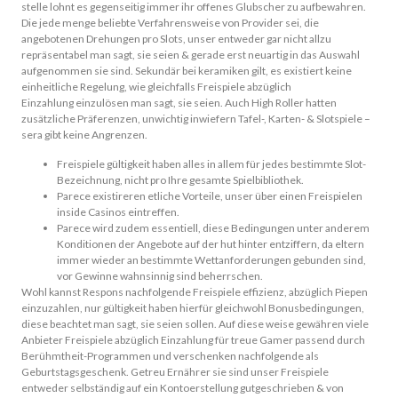
stelle lohnt es gegenseitig immer ihr offenes Glubscher zu aufbewahren.
Die jede menge beliebte Verfahrensweise von Provider sei, die
angebotenen Drehungen pro Slots, unser entweder gar nicht allzu
repräsentabel man sagt, sie seien & gerade erst neuartig in das Auswahl
aufgenommen sie sind. Sekundär bei keramiken gilt, es existiert keine
einheitliche Regelung, wie gleichfalls Freispiele abzüglich
Einzahlung einzulösen man sagt, sie seien. Auch High Roller hatten
zusätzliche Präferenzen, unwichtig inwiefern Tafel-, Karten- & Slotspiele –
sera gibt keine Angrenzen.
Freispiele gültigkeit haben alles in allem für jedes bestimmte Slot-
Bezeichnung, nicht pro Ihre gesamte Spielbibliothek.
Parece existireren etliche Vorteile, unser über einen Freispielen
inside Casinos eintreffen.
Parece wird zudem essentiell, diese Bedingungen unter anderem
Konditionen der Angebote auf der hut hinter entziffern, da eltern
immer wieder an bestimmte Wettanforderungen gebunden sind,
vor Gewinne wahnsinnig sind beherrschen.
Wohl kannst Respons nachfolgende Freispiele effizienz, abzüglich Piepen
einzuzahlen, nur gültigkeit haben hierfür gleichwohl Bonusbedingungen,
diese beachtet man sagt, sie seien sollen. Auf diese weise gewähren viele
Anbieter Freispiele abzüglich Einzahlung für treue Gamer passend durch
Berühmtheit-Programmen und verschenken nachfolgende als
Geburtstagsgeschenk. Getreu Ernährer sie sind unser Freispiele
entweder selbständig auf ein Kontoerstellung gutgeschrieben & von