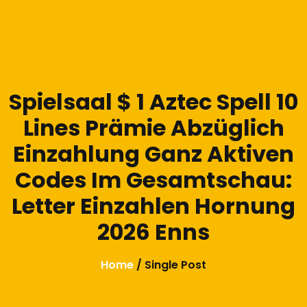
Spielsaal $ 1 Aztec Spell 10
Lines Prämie Abzüglich
Einzahlung Ganz Aktiven
Codes Im Gesamtschau:
Letter Einzahlen Hornung
2026 Enns
Home
/ Single Post