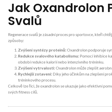
Jak Oxandrolon P
Svalů
Regenerace svalů je zásadní proces pro sportovce, kteří chtě
způsoby:
Zvýšení syntézy proteinů:
Oxandrolon podporuje synt
Redukce svalového katabolismu:
Pomocí inhibice k
období redukce kalorií nebo intenzivního tréninku.
Zvýšení vytrvalosti:
Oxandrolon může zlepšit aerobní
Rychlejší zotavení:
Díky jeho účinkům na zlepšení prokrv
tréninkového procesu.
Celkově lze říci, že oxandrolon se ukazuje jako efektivní pom
svých fitness cílů.