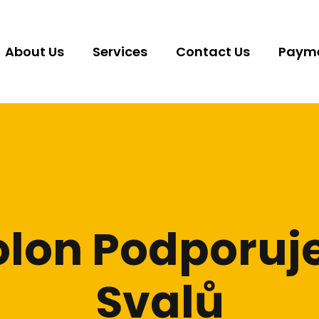
About Us
Services
Contact Us
Payme
lon Podporuj
Svalů