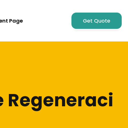
nt Page
Get Quote
e Regeneraci