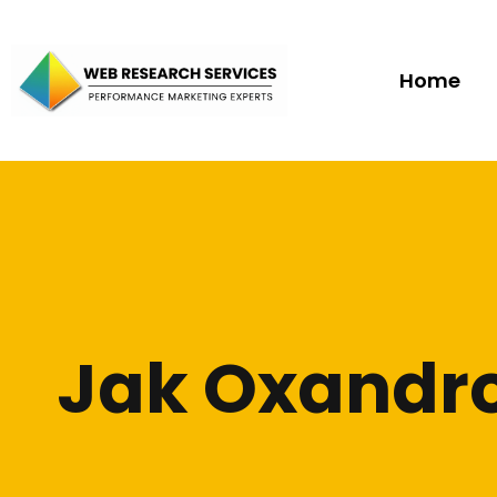
Home
Jak Oxandro