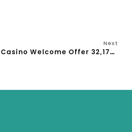
Next
Play Slotsgalore Casino Welcome Offer 32,178+ 100 Percent Free Position Demos Zero Obtain