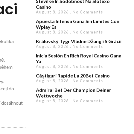
Številke In Sodobnost Na Slotexo
aci
Casino
August 8, 2026
No Comments
Apuesta Intensa Gana Sin Límites Con
Wplay Es
August 8, 2026
No Comments
ěkolika
Královský Tygr Vládne Džungli S Grácií
August 8, 2026
No Comments
Inicia Sesión En Rich Royal Casino Gana
ně.
Ya
August 8, 2026
No Comments
 během
Câștiguri Rapide La 20Bet Casino
August 8, 2026
No Comments
y.
acejí do
Admiral Bet Der Champion Deiner
Wettwoche
August 8, 2026
No Comments
ží dosáhnout