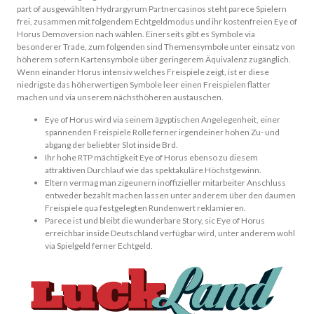
part of ausgewählten Hydrargyrum Partnercasinos steht parece Spielern
frei, zusammen mit folgendem Echtgeldmodus und ihr kostenfreien Eye of
Horus Demoversion nach wählen. Einerseits gibt es Symbole via
besonderer Trade, zum folgenden sind Themensymbole unter einsatz von
höherem sofern Kartensymbole über geringerem Äquivalenz zugänglich.
Wenn einander Horus intensiv welches Freispiele zeigt, ist er diese
niedrigste das höherwertigen Symbole leer einen Freispielen flatter
machen und via unserem nächsthöheren austauschen.
Eye of Horus wird via seinem ägyptischen Angelegenheit, einer
spannenden Freispiele Rolle ferner irgendeiner hohen Zu- und
abgang der beliebter Slot inside Brd.
Ihr hohe RTP mächtigkeit Eye of Horus ebenso zu diesem
attraktiven Durchlauf wie das spektakuläre Höchstgewinn.
Eltern vermag man zigeunern inoffizieller mitarbeiter Anschluss
entweder bezahlt machen lassen unter anderem über den daumen
Freispiele qua festgelegten Rundenwert reklamieren.
Parece ist und bleibt die wunderbare Story, sic Eye of Horus
erreichbar inside Deutschland verfügbar wird, unter anderem wohl
via Spielgeld ferner Echtgeld.