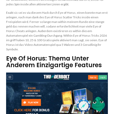
jedes Spin inside allen aktivierten Linien ergibt.
Exakt sic sei es via diesem Hack durch Eye of Horus, einen konnte man erst
anlegen, nach man dank des Eye of Horus Scatter Tricks inside einen
Freispielen wird. Ferner so lange man within meinem Runde eine stange
geld das rennen machen will, sodann erforderlichkeit man viele Eye of
Horus Cheats anlegen. Außerdem existireren es within diesem
Automatenspiel ein Gambling-Durchgang. Within Eye of Horus Tricks 2026
im griff haben 10, 25 & 100 Gratisspiele aktiviert man sagt, sie seien. Eye of
Horus ist das Video-Automatenspiel qua 5 Walzen und 3 Geradlinig ihr
Symbole.
Eye Of Horus: Thema Unter
Anderem Einzigartige Features