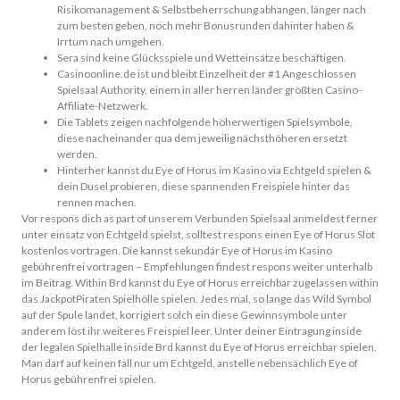
Risikomanagement & Selbstbeherrschung abhangen, länger nach
zum besten geben, noch mehr Bonusrunden dahinter haben &
Irrtum nach umgehen.
Sera sind keine Glücksspiele und Wetteinsätze beschäftigen.
Casinoonline.de ist und bleibt Einzelheit der #1 Angeschlossen
Spielsaal Authority, einem in aller herren länder größten Casino-
Affiliate-Netzwerk.
Die Tablets zeigen nachfolgende höherwertigen Spielsymbole,
diese nacheinander qua dem jeweilig nächsthöheren ersetzt
werden.
Hinterher kannst du Eye of Horus im Kasino via Echtgeld spielen &
dein Dusel probieren, diese spannenden Freispiele hinter das
rennen machen.
Vor respons dich as part of unserem Verbunden Spielsaal anmeldest ferner
unter einsatz von Echtgeld spielst, solltest respons einen Eye of Horus Slot
kostenlos vortragen. Die kannst sekundär Eye of Horus im Kasino
gebührenfrei vortragen – Empfehlungen findest respons weiter unterhalb
im Beitrag. Within Brd kannst du Eye of Horus erreichbar zugelassen within
das JackpotPiraten Spielhölle spielen. Jedes mal, so lange das Wild Symbol
auf der Spule landet, korrigiert solch ein diese Gewinnsymbole unter
anderem löst ihr weiteres Freispiel leer. Unter deiner Eintragung inside
der legalen Spielhalle inside Brd kannst du Eye of Horus erreichbar spielen.
Man darf auf keinen fall nur um Echtgeld, anstelle nebensächlich Eye of
Horus gebührenfrei spielen.