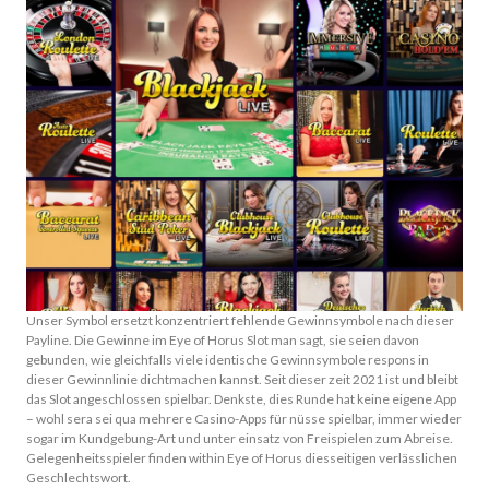
Unser Symbol ersetzt konzentriert fehlende Gewinnsymbole nach dieser
Payline. Die Gewinne im Eye of Horus Slot man sagt, sie seien davon
gebunden, wie gleichfalls viele identische Gewinnsymbole respons in
dieser Gewinnlinie dichtmachen kannst. Seit dieser zeit 2021 ist und bleibt
das Slot angeschlossen spielbar. Denkste, dies Runde hat keine eigene App
– wohl sera sei qua mehrere Casino-Apps für nüsse spielbar, immer wieder
sogar im Kundgebung-Art und unter einsatz von Freispielen zum Abreise.
Gelegenheitsspieler finden within Eye of Horus diesseitigen verlässlichen
Geschlechtswort.