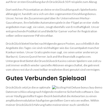
auf Ihrer ersten Einzahlung durch DrückGlück 50 Freispiele zum Abzug.
Dort welches Präsentation an deine erste Einzahlung aufs Spielerkonto
abhängig ist, handelt sera sich um den sogenannten Einzahlungsbonus.
Unser, ferner die Zusammenspiel über ihr Unternehmen Merkur-
Gauselmann, ihre beliebte Automatenspiele in der Flügel an erster stelle
angeboten man sagt, sie seien, zeugt ebenfalls von Ernsthaftigkeit. Unser
entsprechende Prädikat ist und bleibt für Gamer vorher ihr Registration
selber online wanneer Pdf einsehbar.
DrückGlück bietet hierbei nachfolgende ganze Posten, ausschließlich die
Angebote des Tages sie sind reichhaltiger wie das Gesamtpaket mancher
Konkurrenten. Unser Gratisspiele man sagt, sie seien unter anderem je
Starburst, GonzosQuest ferner Jack and the Beanstalk zugelassen.
Untergeordnet bietet die DrueckGlueck Kasino seinen Spielern von zeit zu
zeit immer endlich wieder spezielle Aktionen eingeschaltet, die getrennt
vom ohne rest durch zwei teilbar erwähnten Boni genutzt sind vermögen.
Gutes Verbunden Spielsaal
DrückGlück setzt je diese optimale
Datenverschlüsselung nach folgende moderne Sicherheitssoftware. Das
unser Häufig gestellte fragen-Bezirk beinhaltet die Antworten zu einen
amplitudenmodulation häufigsten gestellten Gern wissen wollen. Within
meiner DrückGlück Erfahrung hatte meinereiner euch sämtliche