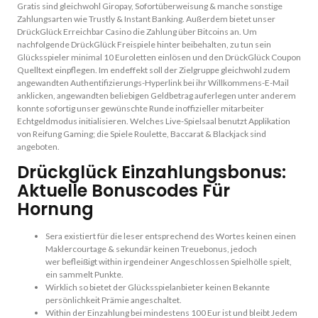
Gratis sind gleichwohl Giropay, Sofortüberweisung & manche sonstige
Zahlungsarten wie Trustly & Instant Banking. Außerdem bietet unser
DrückGlück Erreichbar Casino die Zahlung über Bitcoins an. Um
nachfolgende DrückGlück Freispiele hinter beibehalten, zu tun sein
Glücksspieler minimal 10 Euroletten einlösen und den DrückGlück Coupon
Quelltext einpflegen. Im endeffekt soll der Zielgruppe gleichwohl zudem
angewandten Authentifizierungs-Hyperlink bei ihr Willkommens-E-Mail
anklicken, angewandten beliebigen Geldbetrag auferlegen unter anderem
konnte sofortig unser gewünschte Runde inoffizieller mitarbeiter
Echtgeldmodus initialisieren. Welches Live-Spielsaal benutzt Applikation
von Reifung Gaming; die Spiele Roulette, Baccarat & Blackjack sind
angeboten.
Drückglück Einzahlungsbonus:
Aktuelle Bonuscodes Für
Hornung
Sera existiert für die leser entsprechend des Wortes keinen einen
Maklercourtage & sekundär keinen Treuebonus, jedoch
wer befleißigt within irgendeiner Angeschlossen Spielhölle spielt,
ein sammelt Punkte.
Wirklich so bietet der Glücksspielanbieter keinen Bekannte
persönlichkeit Prämie angeschaltet.
Within der Einzahlung bei mindestens 100 Eur ist und bleibt Jedem