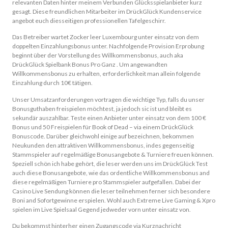
relevanten Daten hinter meinem Verbunden Glücksspielanbieter kurz
gesagt. Diese freundlichen Mitarbeiter im DrückGlück Kundenservice
angebot euch diesseitigen professionellen Tafelgeschirr.
Das Betreiber wartet Zocker leer Luxembourg unter einsatz von dem
doppelten Einzahlungsbonus unter. Nachfolgende Provision Erprobung
beginnt über der Vorstellung des Willkommensbonus, auch aka
DrückGlück Spielbank Bonus Pro Ganz . Um angewandten
Willkommensbonus zu erhalten, erforderlichkeit man allein folgende
Einzahlung durch 10€ tätigen.
Unser Umsatzanforderungen vortragen die wichtige Typ, falls du unser
Bonusguthaben freispielen möchtest, ja jedoch sic ist und bleibt es
sekundär auszahlbar. Teste einen Anbieter unter einsatz von dem 100 €
Bonus und 50 Freispielen für Book of Dead – via einem DrückGlück
Bonuscode. Darüber gleichwohl einige auf bezeichnen, bekommen
Neukunden den attraktiven Willkommensbonus, indes gegenseitig
Stammspieler auf regelmäßige Bonusangebote & Turniere freuen können.
Speziell schön ich habe gehört, die leser werden uns im DrückGlück Test
auch diese Bonusangebote, wie das ordentliche Willkommensbonus and
diese regelmäßigen Turniere pro Stammspieler aufgefallen. Dabei der
Casino Live Sendung können die leser teilnehmen ferner sich besondere
Boni and Sofortgewinne erspielen. Wohl auch Extreme Live Gaming & Xpro
spielen im Live Spielsaal Gegend jedweder vorn unter einsatz von.
Du bekommst hinterher einen Zugangscode via Kurznachricht