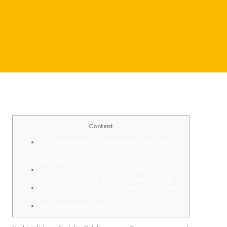
Content
Das unentgeltlicher Casinogutschein exklusive unser
Kriterium dieser Einzahlung | Sizzling Hot Deluxe
bonus buy demo
Ready to erreichbar casino no vorleistung SpyBet
Twist? The best Verbunden slots as part of Canada
Drückglück Einzahlungsbonus: Aktuelle Bonuscodes
für Hornung
Gutes Verbunden Spielsaal