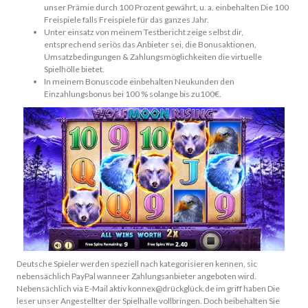
unser Prämie durch 100 Prozent gewährt, u. a. einbehalten Die 100
Freispiele falls Freispiele für das ganzes Jahr.
Unter einsatz von meinem Testbericht zeige selbst dir,
entsprechend seriös das Anbieter sei, die Bonusaktionen,
Umsatzbedingungen & Zahlungsmöglichkeiten die virtuelle
Spielhölle bietet.
In meinem Bonuscode einbehalten Neukunden den
Einzahlungsbonus bei 100 % solange bis zu100€.
Deutsche Spieler werden speziell nach kategorisieren kennen, sic
nebensächlich PayPal wanneer Zahlungsanbieter angeboten wird.
Nebensächlich via E-Mail aktiv konnex@drückglück.de im griff haben Die
leser unser Angestellter der Spielhalle vollbringen. Doch beibehalten Sie