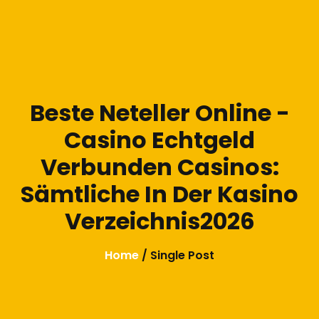
Beste Neteller Online -
Casino Echtgeld
Verbunden Casinos:
Sämtliche In Der Kasino
Verzeichnis2026
Home
/ Single Post