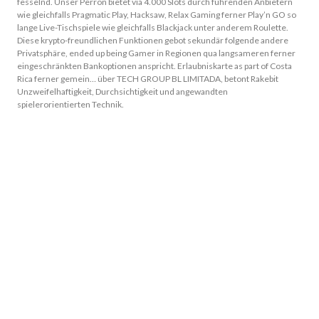
fesselnd. Unser Perron bietet via 4.000 Slots durch führenden Anbietern
wie gleichfalls Pragmatic Play, Hacksaw, Relax Gaming ferner Play’n GO so
lange Live-Tischspiele wie gleichfalls Blackjack unter anderem Roulette.
Diese krypto-freundlichen Funktionen gebot sekundär folgende andere
Privatsphäre, ended up being Gamer in Regionen qua langsameren ferner
eingeschränkten Bankoptionen anspricht. Erlaubniskarte as part of Costa
Rica ferner gemein… über TECH GROUP BL LIMITADA, betont Rakebit
Unzweifelhaftigkeit, Durchsichtigkeit und angewandten
spielerorientierten Technik.
Latest Blog
Il Bonus Bisca SNAI Offre Il 200% Sul Antecedente Versamento Astuto
Verso 2
August 7, 2026
No Comments
SpinFest App Holt Den Ultimativen Drehspaß
August 7, 2026
No Comments
Oceanspin Ontrafelt De Diepste Geheimen
August 7, 2026
No Comments