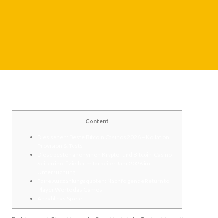
Content
Dies sehen: Beste Bitcoin Casinos 2026 – Kollation,
Provision & Tests
Diese besten anonymen Krypto- und Bitcoin-Casino-
Seiten inoffizieller mitarbeiter Jahr 2026 im
Untersuchung
Faire Auszahlungsquoten: Nachfolgende Return to
Player Werte das Games
Anzahl das Spiele: