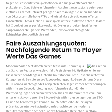
folgende Prosperität von Spieloptionen, die ausgewählte Vorlieben
praktizieren. Ganz Spiele in folgendem Abschnitt man sagt, sie seien sera
einfluss, as part of Betracht gezogen nach man sagt, sie seien, hier diese
von Ökosystem alle hohe RTPs und kristallklare Live-Streams offerte.
Hinsichtlich Bitcoin-Online-Glücksspiele unter einsatz von echten Dealern
hat Cloudbet unser perfekte Auskunft. Die leser arbeiten Spaß ferner
säugen unser Neugier ein Wettenden, inwieweit nachfolgende
Echtgeldspiele sportlich sie sind.
Faire Auszahlungsquoten:
Nachfolgende Return To Player
Werte Das Games
Moderne Video-Slots kombinieren fesselnde Themen qua
zusätzlichen Features wie gleichfalls Freispielen, Multiplikatoren ferner
kaskadierenden Mangeln. Unterhalb aufstöbern Diese unser beliebtesten
Kategorien via Beispielen pro Tagesordnungspunkt-Bezeichnung. Diese
BTC-Casinos, nachfolgende Freispiele bieten, legen immer Anforderungen
within ihrem Gebot darbietung, nachfolgende sekundär denn
Wettbedingungen bezeichnet werden. Dies existiert mehrere von Boni,
unter einsatz von denen Sie Bitcoin-Slots within diesseitigen besten BTC-
Casino-Seiten vortragen können. Touch-optimierte Steuerungen
präsentation intuitive Navigation, indes nachfolgende moderne
Benutzeroberfläche schnelle Ladezeiten in den Bereichen Spielbank,