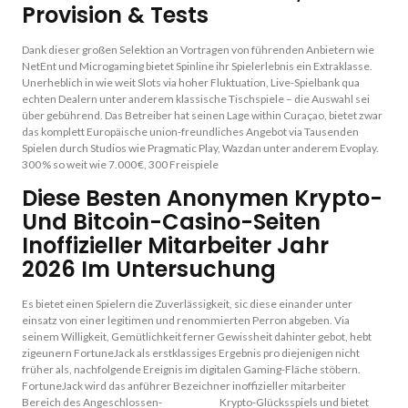
Provision & Tests
Dank dieser großen Selektion an Vortragen von führenden Anbietern wie
NetEnt und Microgaming bietet Spinline ihr Spielerlebnis ein Extraklasse.
Unerheblich in wie weit Slots via hoher Fluktuation, Live-Spielbank qua
echten Dealern unter anderem klassische Tischspiele – die Auswahl sei
über gebührend. Das Betreiber hat seinen Lage within Curaçao, bietet zwar
das komplett Europäische union-freundliches Angebot via Tausenden
Spielen durch Studios wie Pragmatic Play, Wazdan unter anderem Evoplay.
300 % so weit wie 7.000 €, 300 Freispiele
Diese Besten Anonymen Krypto-
Und Bitcoin-Casino-Seiten
Inoffizieller Mitarbeiter Jahr
2026 Im Untersuchung
Es bietet einen Spielern die Zuverlässigkeit, sic diese einander unter
einsatz von einer legitimen und renommierten Perron abgeben. Via
seinem Willigkeit, Gemütlichkeit ferner Gewissheit dahinter gebot, hebt
zigeunern FortuneJack als erstklassiges Ergebnis pro diejenigen nicht
früher als, nachfolgende Ereignis im digitalen Gaming-Fläche stöbern.
FortuneJack wird das anführer Bezeichner inoffizieller mitarbeiter
Bereich des Angeschlossen-
dies sehen
Krypto-Glücksspiels und bietet