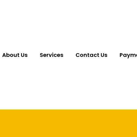
About Us
Services
Contact Us
Payme