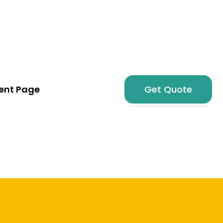
nt Page
Get Quote