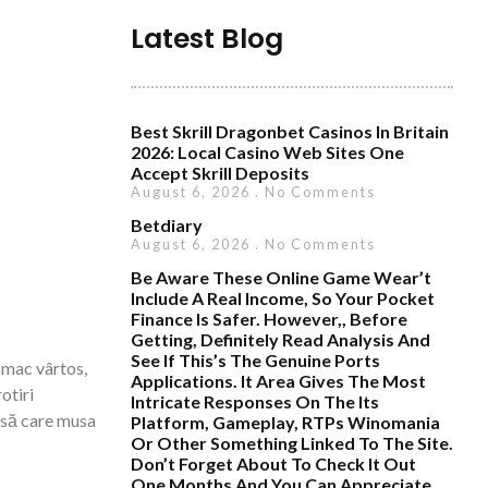
Latest Blog
Best Skrill Dragonbet Casinos In Britain
2026: Local Casino Web Sites One
Accept Skrill Deposits
August 6, 2026
No Comments
Betdiary
August 6, 2026
No Comments
Be Aware These Online Game Wear’t
Include A Real Income, So Your Pocket
Finance Is Safer. However,, Before
Getting, Definitely Read Analysis And
See If This’s The Genuine Ports
ocmac vârtos,
Applications. It Area Gives The Most
otiri
Intricate Responses On The Its
, să care musa
Platform, Gameplay, RTPs Winomania
Or Other Something Linked To The Site.
Don’t Forget About To Check It Out
One Months And You Can Appreciate