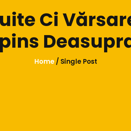
tuite Ci Vărsar
pins Deasupr
Home
/ Single Post