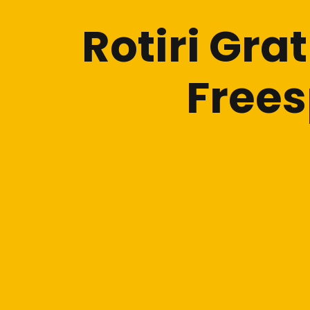
Rotiri Gra
Frees