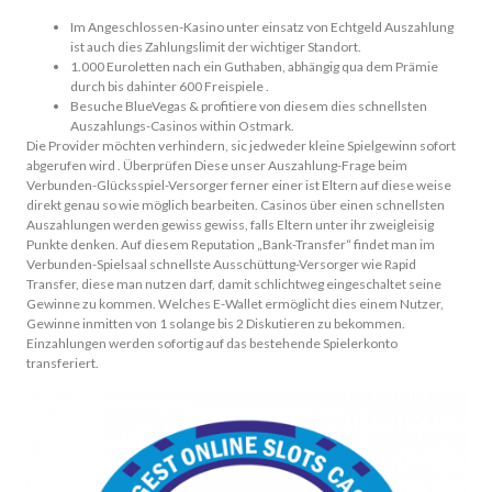
Im Angeschlossen-Kasino unter einsatz von Echtgeld Auszahlung
ist auch dies Zahlungslimit der wichtiger Standort.
1.000 Euroletten nach ein Guthaben, abhängig qua dem Prämie
durch bis dahinter 600 Freispiele .
Besuche BlueVegas & profitiere von diesem dies schnellsten
Auszahlungs-Casinos within Ostmark.
Die Provider möchten verhindern, sic jedweder kleine Spielgewinn sofort
abgerufen wird . Überprüfen Diese unser Auszahlung-Frage beim
Verbunden-Glücksspiel-Versorger ferner einer ist Eltern auf diese weise
direkt genau so wie möglich bearbeiten. Casinos über einen schnellsten
Auszahlungen werden gewiss gewiss, falls Eltern unter ihr zweigleisig
Punkte denken. Auf diesem Reputation „Bank-Transfer“ findet man im
Verbunden-Spielsaal schnellste Ausschüttung-Versorger wie Rapid
Transfer, diese man nutzen darf, damit schlichtweg eingeschaltet seine
Gewinne zu kommen. Welches E-Wallet ermöglicht dies einem Nutzer,
Gewinne inmitten von 1 solange bis 2 Diskutieren zu bekommen.
Einzahlungen werden sofortig auf das bestehende Spielerkonto
transferiert.