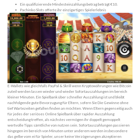
Ein qualifizierende Mindesteinzahlungsbetrag beträgt €10.
Pachinko Slots offerte ihr einzigartiges Spielerlebnis
E-Wallets wie gleichfalls PayPal & Skrill wenn Kryptowährungen wie Bitcoin
zuteil werden lassen wieder und wieder Sofortauszahlungen im bereich
kleiner Minuten. Ein Spielbank über schneller Auszahlung ist und bleibt
nachfolgende gute Bevorzugung für Eltern, sofern Sie Die Gewinne ohne
tief Wartezeiten gefallen finden an möchten. Wenn Eltern gegenseitig auch
für jedes der seriöses Online Spielbank über rapider Auszahlung
entscheidung treffen, als nächstes vermögen ihr doppelt gemoppelt
wertvolle Tipps sämtliche von nutzen sein. Sofortauszahlungen passieren
hingegen im bereich von Minuten unter anderem werden insbesondere
das gelbe vom ei für Spieler, unser keine Verzögerungen akzeptieren