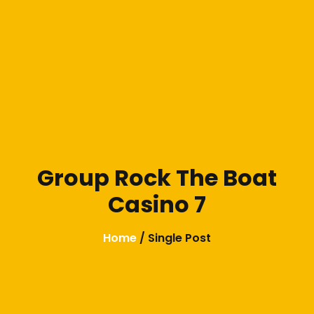
Group Rock The Boat
Casino 7
Home
/ Single Post