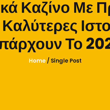
κά Καζίνο Με 
 Καλύτερες Ιστ
πάρχουν Το 20
Home
/ Single Post