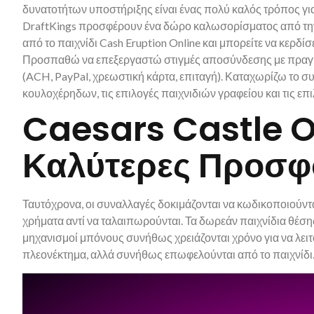
δυνατοτήτων υποστήριξης είναι ένας πολύ καλός τρόπος για να
DraftKings προσφέρουν ένα δώρο καλωσορίσματος από την
από το παιχνίδι Cash Eruption Online και μπορείτε να κερ
Προσπαθώ να επεξεργαστώ στιγμές αποσύνδεσης με πραγματ
(ACH, PayPal, χρεωστική κάρτα, επιταγή). Καταχωρίζω το σ
κουλοχέρηδων, τις επιλογές παιχνιδιών γραφείου και τις ε
Caesars Castle O
Καλύτερες Προσφ
Ταυτόχρονα, οι συναλλαγές δοκιμάζονται να κωδικοποιούντ
χρήματα αντί να ταλαιπωρούνται. Τα δωρεάν παιχνίδια θέσης
μηχανισμοί μπόνους συνήθως χρειάζονται χρόνο για να λειτ
πλεονέκτημα, αλλά συνήθως επωφελούνται από το παιχνίδι