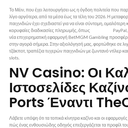
Το Μέιν, που έχει λειτουργήσει ως η όγδοη πολιτεία που παρ
λίγο αργότερα, από τα μέσα έως τα τέλη του 2026. Η μεταφ
παιχνιδιών έχει σχεδιαστεί για να είναι σύντομη, ομαλότερη
κορυφαίες διαδικασίες πληρωμής, όπως
NV Casino
PayPal,
νέα επιχειρηματική εφαρμογή BetMGM Gambling προσφέρει 
στην αγορά σήμερα. Στην αξιολόγησή μας, φορτώθηκε σε λιγό
τζάκποτ, τραπέζια τυχερών παιχνιδιών με ζωντανό ντίλερ κα
slots.
NV Casino: Οι Κα
Ιστοσελίδες Καζίνο
Ports Έναντι The
Λάβετε υπόψη ότι τα τοπικά κίνητρα καζίνο και οι εφαρμογέ
πώς ένας ενθουσιώδης οδηγός επεξεργάζεται τα προφίλ του.