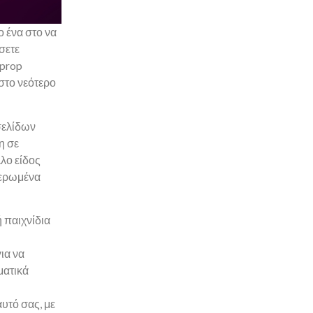
 ένα στο να
σετε
 prop
στο νεότερο
σελίδων
η σε
λο είδος
μερωμένα
 παιχνίδια
ια να
ματικά
υτό σας, με