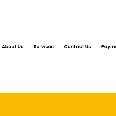
About Us
Services
Contact Us
Payme